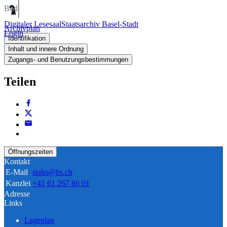
Bild
Digitaler Lesesaal
Staatsarchiv Basel-Stadt
Archivplan
Login
Identifikation
Inhalt und innere Ordnung
Zugangs- und Benutzungsbestimmungen
Teilen
Öffnungszeiten
Kontakt
E-Mail
stabs@bs.ch
Kanzlei
+41 61 267 86 01
Adresse
Links
Lageplan