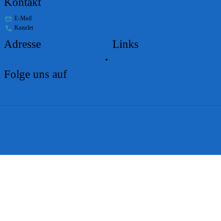
Kontakt
E-Mail
stabs@bs.ch
Kanzlei
+41 61 267 86 01
Adresse
Links
Lageplan
Folge uns auf
Impressum
Disclaimer