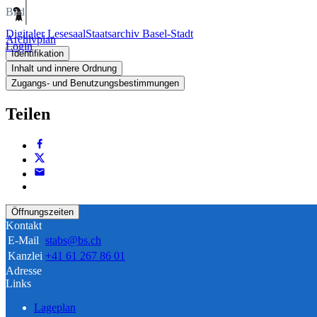
Bild
Digitaler Lesesaal
Staatsarchiv Basel-Stadt
Archivplan
Login
Identifikation
Inhalt und innere Ordnung
Zugangs- und Benutzungsbestimmungen
Teilen
Öffnungszeiten
Kontakt
E-Mail
stabs@bs.ch
Kanzlei
+41 61 267 86 01
Adresse
Links
Lageplan