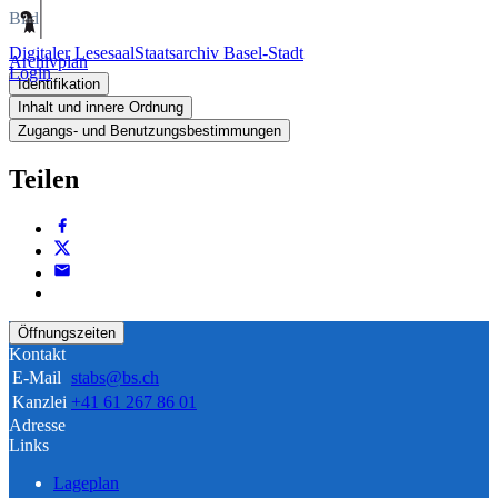
Bild
Digitaler Lesesaal
Staatsarchiv Basel-Stadt
Archivplan
Login
Identifikation
Inhalt und innere Ordnung
Zugangs- und Benutzungsbestimmungen
Teilen
Öffnungszeiten
Kontakt
E-Mail
stabs@bs.ch
Kanzlei
+41 61 267 86 01
Adresse
Links
Lageplan