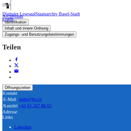
Bild
Digitaler Lesesaal
Staatsarchiv Basel-Stadt
Archivplan
Login
Identifikation
Inhalt und innere Ordnung
Zugangs- und Benutzungsbestimmungen
Teilen
Öffnungszeiten
Kontakt
E-Mail
stabs@bs.ch
Kanzlei
+41 61 267 86 01
Adresse
Links
Lageplan