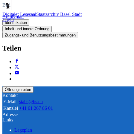
Bild
Digitaler Lesesaal
Staatsarchiv Basel-Stadt
Archivplan
Login
Identifikation
Inhalt und innere Ordnung
Zugangs- und Benutzungsbestimmungen
Teilen
Öffnungszeiten
Kontakt
E-Mail
stabs@bs.ch
Kanzlei
+41 61 267 86 01
Adresse
Links
Lageplan