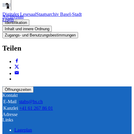
Bild
Digitaler Lesesaal
Staatsarchiv Basel-Stadt
Archivplan
Login
Identifikation
Inhalt und innere Ordnung
Zugangs- und Benutzungsbestimmungen
Teilen
Öffnungszeiten
Kontakt
E-Mail
stabs@bs.ch
Kanzlei
+41 61 267 86 01
Adresse
Links
Lageplan