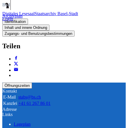
Bild
Digitaler Lesesaal
Staatsarchiv Basel-Stadt
Archivplan
Login
Identifikation
Inhalt und innere Ordnung
Zugangs- und Benutzungsbestimmungen
Teilen
Öffnungszeiten
Kontakt
E-Mail
stabs@bs.ch
Kanzlei
+41 61 267 86 01
Adresse
Links
Lageplan