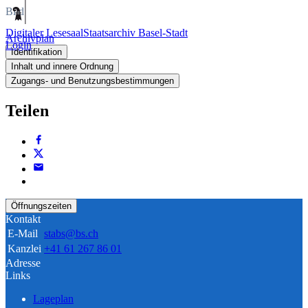
Bild
Digitaler Lesesaal
Staatsarchiv Basel-Stadt
Archivplan
Login
Identifikation
Inhalt und innere Ordnung
Zugangs- und Benutzungsbestimmungen
Teilen
Öffnungszeiten
Kontakt
E-Mail
stabs@bs.ch
Kanzlei
+41 61 267 86 01
Adresse
Links
Lageplan