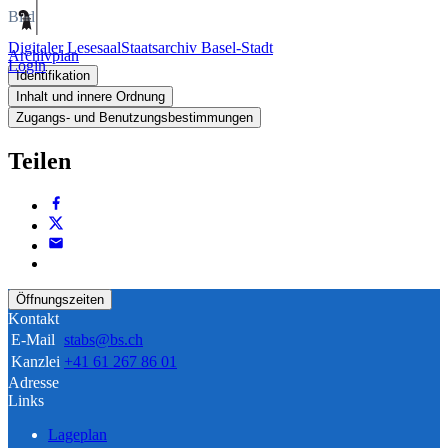
Bild
Digitaler Lesesaal
Staatsarchiv Basel-Stadt
Archivplan
Login
Identifikation
Inhalt und innere Ordnung
Zugangs- und Benutzungsbestimmungen
Teilen
Öffnungszeiten
Kontakt
E-Mail
stabs@bs.ch
Kanzlei
+41 61 267 86 01
Adresse
Links
Lageplan