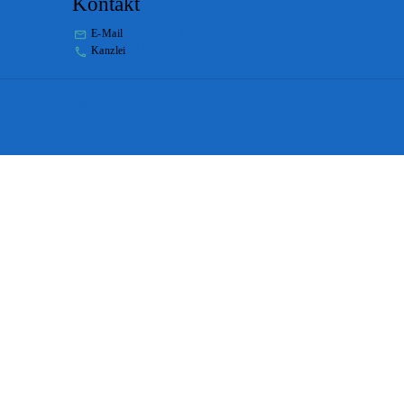
Kontakt
E-Mail
stabs@bs.ch
Kanzlei
+41 61 267 86 01
Impressum
Disclaimer