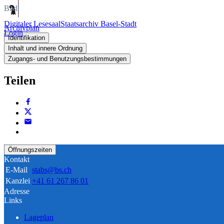
Bild
Digitaler Lesesaal
Staatsarchiv Basel-Stadt
Archivplan
Login
Identifikation
Inhalt und innere Ordnung
Zugangs- und Benutzungsbestimmungen
Teilen
Öffnungszeiten
Kontakt
E-Mail
stabs@bs.ch
Kanzlei
+41 61 267 86 01
Adresse
Links
Lageplan