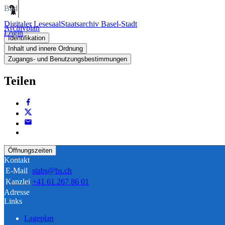
Bild
Digitaler Lesesaal
Staatsarchiv Basel-Stadt
Archivplan
Login
Identifikation
Inhalt und innere Ordnung
Zugangs- und Benutzungsbestimmungen
Teilen
Öffnungszeiten
Kontakt
E-Mail
stabs@bs.ch
Kanzlei
+41 61 267 86 01
Adresse
Links
Lageplan