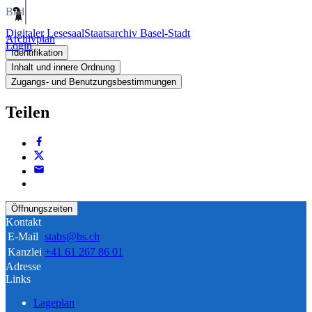
Bild
Digitaler Lesesaal
Staatsarchiv Basel-Stadt
Archivplan
Login
Identifikation
Inhalt und innere Ordnung
Zugangs- und Benutzungsbestimmungen
Teilen
Öffnungszeiten
Kontakt
E-Mail
stabs@bs.ch
Kanzlei
+41 61 267 86 01
Adresse
Links
Lageplan