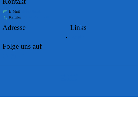
Kontakt
E-Mail
stabs@bs.ch
Kanzlei
+41 61 267 86 01
Adresse
Links
Lageplan
Folge uns auf
Impressum
Disclaimer