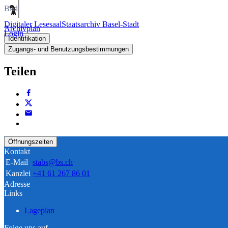
Bild
Digitaler Lesesaal
Staatsarchiv Basel-Stadt
Archivplan
Login
Identifikation
Zugangs- und Benutzungsbestimmungen
Teilen
Öffnungszeiten
Kontakt
E-Mail
stabs@bs.ch
Kanzlei
+41 61 267 86 01
Adresse
Links
Lageplan
Folge uns auf