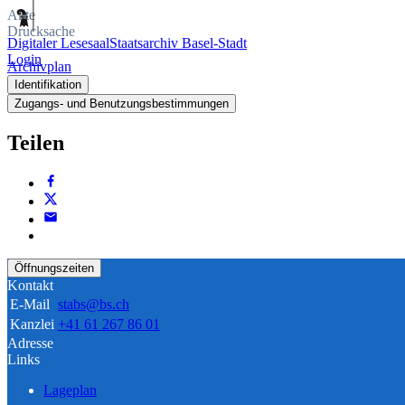
Akte
Drucksache
Digitaler Lesesaal
Staatsarchiv Basel-Stadt
Login
Archivplan
Identifikation
Zugangs- und Benutzungsbestimmungen
Teilen
Öffnungszeiten
Kontakt
E-Mail
stabs@bs.ch
Kanzlei
+41 61 267 86 01
Adresse
Links
Lageplan