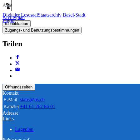
Akte
Digitaler Lesesaal
Staatsarchiv Basel-Stadt
Archivplan
Login
Identifikation
Zugangs- und Benutzungsbestimmungen
Teilen
Öffnungszeiten
Kontakt
E-Mail
stabs@bs.ch
Kanzlei
+41 61 267 86 01
Adresse
Links
Lageplan
Folge uns auf