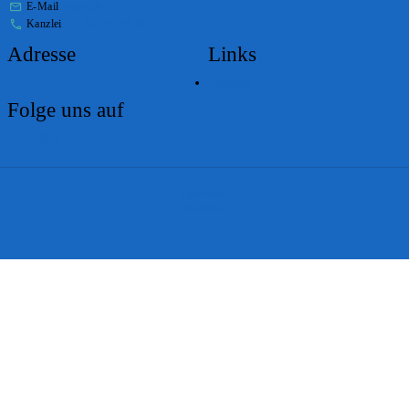
E-Mail
stabs@bs.ch
Kanzlei
+41 61 267 86 01
Adresse
Links
Lageplan
Folge uns auf
Impressum
Disclaimer