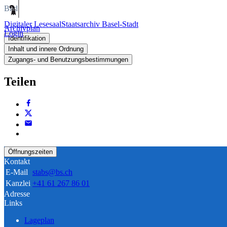
Bild
Digitaler Lesesaal
Staatsarchiv Basel-Stadt
Archivplan
Login
Identifikation
Inhalt und innere Ordnung
Zugangs- und Benutzungsbestimmungen
Teilen
Öffnungszeiten
Kontakt
E-Mail
stabs@bs.ch
Kanzlei
+41 61 267 86 01
Adresse
Links
Lageplan