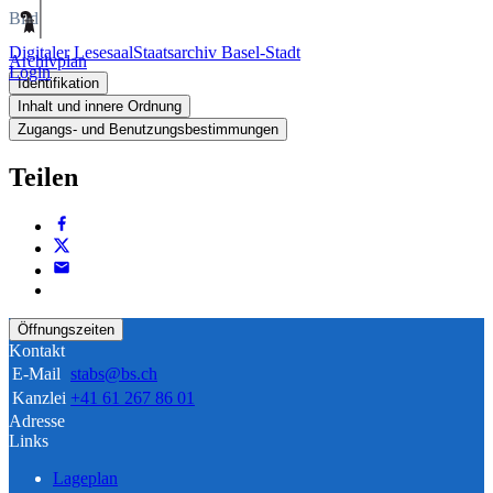
Bild
Digitaler Lesesaal
Staatsarchiv Basel-Stadt
Archivplan
Login
Identifikation
Inhalt und innere Ordnung
Zugangs- und Benutzungsbestimmungen
Teilen
Öffnungszeiten
Kontakt
E-Mail
stabs@bs.ch
Kanzlei
+41 61 267 86 01
Adresse
Links
Lageplan