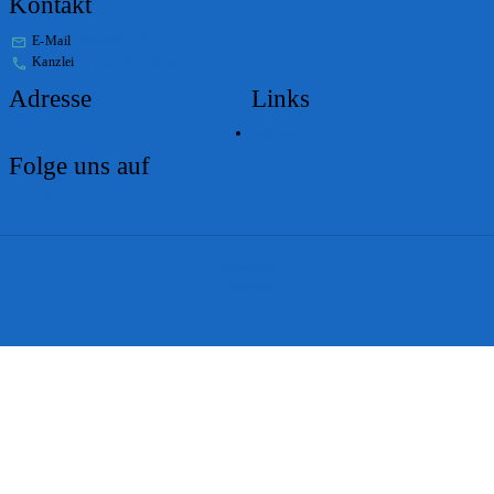
Kontakt
E-Mail
stabs@bs.ch
Kanzlei
+41 61 267 86 01
Adresse
Links
Lageplan
Folge uns auf
Impressum
Disclaimer