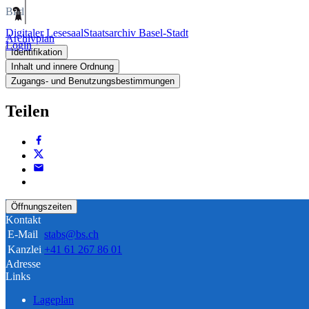
Bild
Digitaler Lesesaal
Staatsarchiv Basel-Stadt
Archivplan
Login
Identifikation
Inhalt und innere Ordnung
Zugangs- und Benutzungsbestimmungen
Teilen
Öffnungszeiten
Kontakt
E-Mail
stabs@bs.ch
Kanzlei
+41 61 267 86 01
Adresse
Links
Lageplan