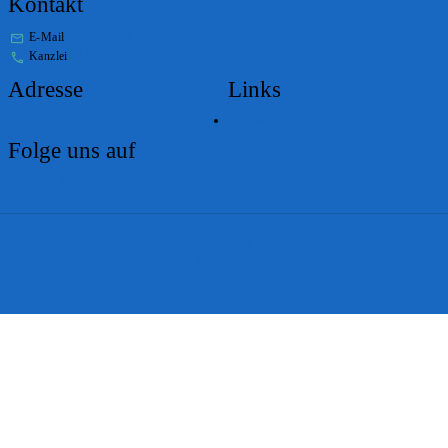
Kontakt
E-Mail
stabs@bs.ch
Kanzlei
+41 61 267 86 01
Adresse
Links
Lageplan
Folge uns auf
Impressum
Disclaimer