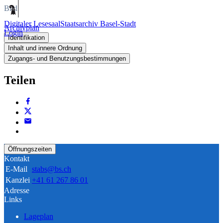
Bild
Digitaler Lesesaal
Staatsarchiv Basel-Stadt
Archivplan
Login
Identifikation
Inhalt und innere Ordnung
Zugangs- und Benutzungsbestimmungen
Teilen
Öffnungszeiten
Kontakt
E-Mail
stabs@bs.ch
Kanzlei
+41 61 267 86 01
Adresse
Links
Lageplan