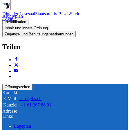
Bild
Digitaler Lesesaal
Staatsarchiv Basel-Stadt
Archivplan
Login
Identifikation
Inhalt und innere Ordnung
Zugangs- und Benutzungsbestimmungen
Teilen
Öffnungszeiten
Kontakt
E-Mail
stabs@bs.ch
Kanzlei
+41 61 267 86 01
Adresse
Links
Lageplan