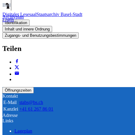
Bild
Digitaler Lesesaal
Staatsarchiv Basel-Stadt
Archivplan
Login
Identifikation
Inhalt und innere Ordnung
Zugangs- und Benutzungsbestimmungen
Teilen
Öffnungszeiten
Kontakt
E-Mail
stabs@bs.ch
Kanzlei
+41 61 267 86 01
Adresse
Links
Lageplan