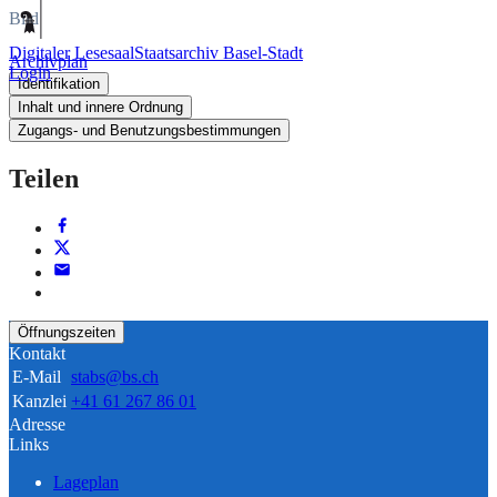
Bild
Digitaler Lesesaal
Staatsarchiv Basel-Stadt
Archivplan
Login
Identifikation
Inhalt und innere Ordnung
Zugangs- und Benutzungsbestimmungen
Teilen
Öffnungszeiten
Kontakt
E-Mail
stabs@bs.ch
Kanzlei
+41 61 267 86 01
Adresse
Links
Lageplan