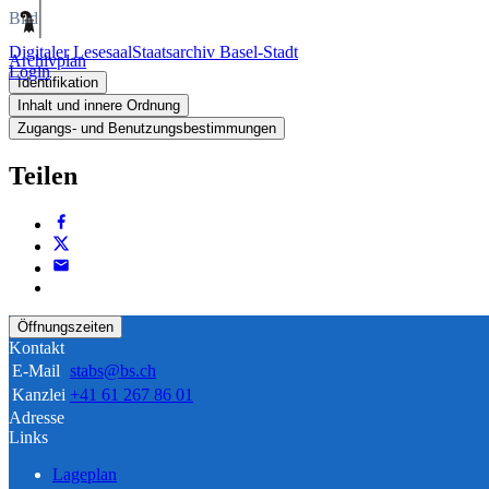
Bild
Digitaler Lesesaal
Staatsarchiv Basel-Stadt
Archivplan
Login
Identifikation
Inhalt und innere Ordnung
Zugangs- und Benutzungsbestimmungen
Teilen
Öffnungszeiten
Kontakt
E-Mail
stabs@bs.ch
Kanzlei
+41 61 267 86 01
Adresse
Links
Lageplan