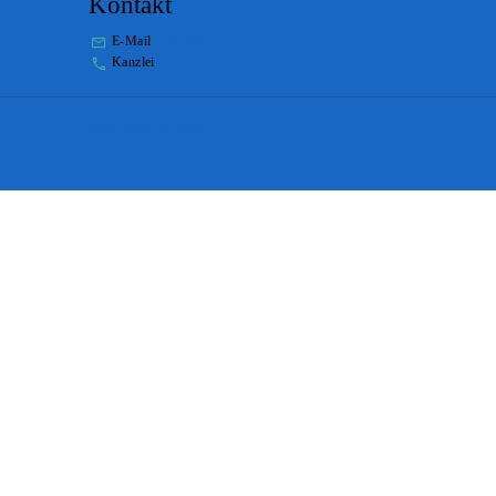
Kontakt
E-Mail
stabs@bs.ch
Kanzlei
+41 61 267 86 01
Impressum
Disclaimer