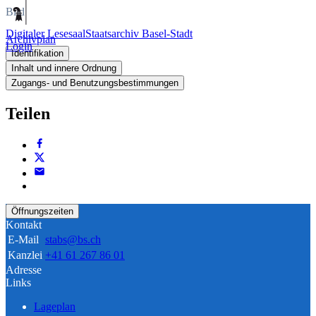
Bild
Digitaler Lesesaal
Staatsarchiv Basel-Stadt
Archivplan
Login
Identifikation
Inhalt und innere Ordnung
Zugangs- und Benutzungsbestimmungen
Teilen
Öffnungszeiten
Kontakt
E-Mail
stabs@bs.ch
Kanzlei
+41 61 267 86 01
Adresse
Links
Lageplan