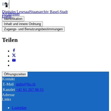
Bild
Digitaler Lesesaal
Staatsarchiv Basel-Stadt
Archivplan
Login
Identifikation
Inhalt und innere Ordnung
Zugangs- und Benutzungsbestimmungen
Teilen
Öffnungszeiten
Kontakt
E-Mail
stabs@bs.ch
Kanzlei
+41 61 267 86 01
Adresse
Links
Lageplan