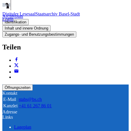
Bild
Digitaler Lesesaal
Staatsarchiv Basel-Stadt
Archivplan
Login
Identifikation
Inhalt und innere Ordnung
Zugangs- und Benutzungsbestimmungen
Teilen
Öffnungszeiten
Kontakt
E-Mail
stabs@bs.ch
Kanzlei
+41 61 267 86 01
Adresse
Links
Lageplan