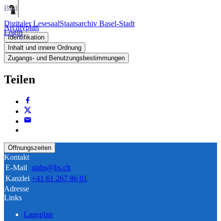
Bild
Digitaler Lesesaal
Staatsarchiv Basel-Stadt
Archivplan
Login
Identifikation
Inhalt und innere Ordnung
Zugangs- und Benutzungsbestimmungen
Teilen
Öffnungszeiten
Kontakt
E-Mail
stabs@bs.ch
Kanzlei
+41 61 267 86 01
Adresse
Links
Lageplan