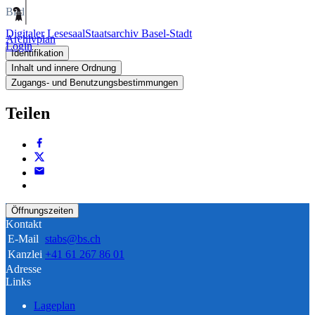
Bild
Digitaler Lesesaal
Staatsarchiv Basel-Stadt
Archivplan
Login
Identifikation
Inhalt und innere Ordnung
Zugangs- und Benutzungsbestimmungen
Teilen
Öffnungszeiten
Kontakt
E-Mail
stabs@bs.ch
Kanzlei
+41 61 267 86 01
Adresse
Links
Lageplan