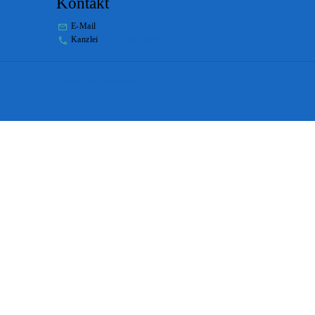
Kontakt
E-Mail
stabs@bs.ch
Kanzlei
+41 61 267 86 01
Impressum
Disclaimer