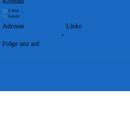
Kontakt
E-Mail
stabs@bs.ch
Kanzlei
+41 61 267 86 01
Adresse
Links
Lageplan
Folge uns auf
Impressum
Disclaimer