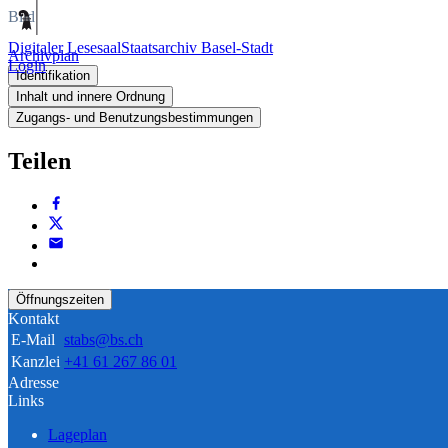
Bild
Digitaler Lesesaal
Staatsarchiv Basel-Stadt
Archivplan
Login
Identifikation
Inhalt und innere Ordnung
Zugangs- und Benutzungsbestimmungen
Teilen
Öffnungszeiten
Kontakt
E-Mail
stabs@bs.ch
Kanzlei
+41 61 267 86 01
Adresse
Links
Lageplan