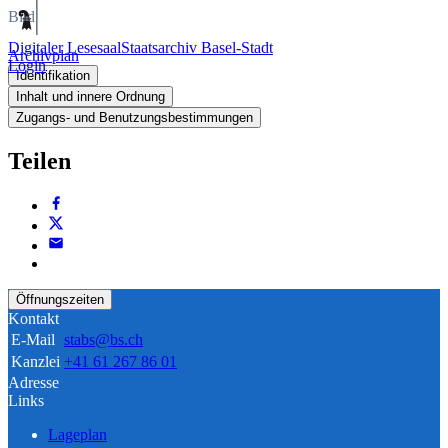
Bild
Digitaler Lesesaal
Staatsarchiv Basel-Stadt
Archivplan
Login
Identifikation
Inhalt und innere Ordnung
Zugangs- und Benutzungsbestimmungen
Teilen
Öffnungszeiten
Kontakt
E-Mail
stabs@bs.ch
Kanzlei
+41 61 267 86 01
Adresse
Links
Lageplan