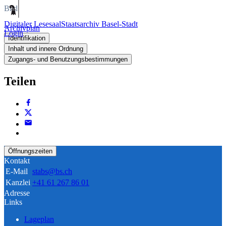
Bild
Digitaler Lesesaal
Staatsarchiv Basel-Stadt
Archivplan
Login
Identifikation
Inhalt und innere Ordnung
Zugangs- und Benutzungsbestimmungen
Teilen
Öffnungszeiten
Kontakt
E-Mail
stabs@bs.ch
Kanzlei
+41 61 267 86 01
Adresse
Links
Lageplan