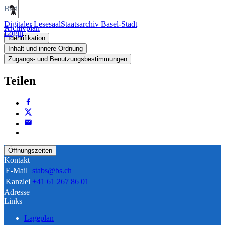
Bild
Digitaler Lesesaal
Staatsarchiv Basel-Stadt
Archivplan
Login
Identifikation
Inhalt und innere Ordnung
Zugangs- und Benutzungsbestimmungen
Teilen
Öffnungszeiten
Kontakt
E-Mail
stabs@bs.ch
Kanzlei
+41 61 267 86 01
Adresse
Links
Lageplan