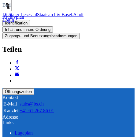
Bild
Digitaler Lesesaal
Staatsarchiv Basel-Stadt
Archivplan
Login
Identifikation
Inhalt und innere Ordnung
Zugangs- und Benutzungsbestimmungen
Teilen
Öffnungszeiten
Kontakt
E-Mail
stabs@bs.ch
Kanzlei
+41 61 267 86 01
Adresse
Links
Lageplan