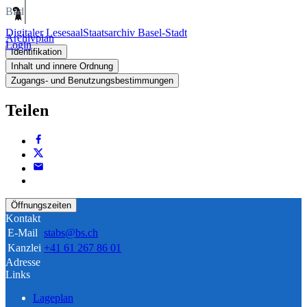
Bild
Digitaler Lesesaal
Staatsarchiv Basel-Stadt
Archivplan
Login
Identifikation
Inhalt und innere Ordnung
Zugangs- und Benutzungsbestimmungen
Teilen
Öffnungszeiten
Kontakt
E-Mail
stabs@bs.ch
Kanzlei
+41 61 267 86 01
Adresse
Links
Lageplan