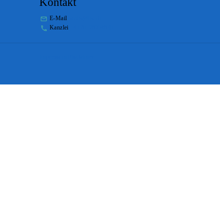
Kontakt
E-Mail
stabs@bs.ch
Kanzlei
+41 61 267 86 01
Impressum
Disclaimer