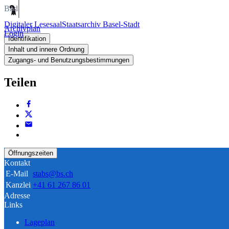
Bild
Digitaler Lesesaal
Staatsarchiv Basel-Stadt
Archivplan
Login
Identifikation
Inhalt und innere Ordnung
Zugangs- und Benutzungsbestimmungen
Teilen
Öffnungszeiten
Kontakt
E-Mail
stabs@bs.ch
Kanzlei
+41 61 267 86 01
Adresse
Links
Lageplan