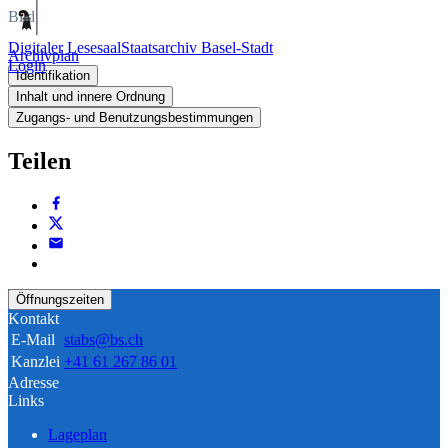
Bild
Digitaler Lesesaal
Staatsarchiv Basel-Stadt
Archivplan
Login
Identifikation
Inhalt und innere Ordnung
Zugangs- und Benutzungsbestimmungen
Teilen
Öffnungszeiten
Kontakt
E-Mail
stabs@bs.ch
Kanzlei
+41 61 267 86 01
Adresse
Links
Lageplan