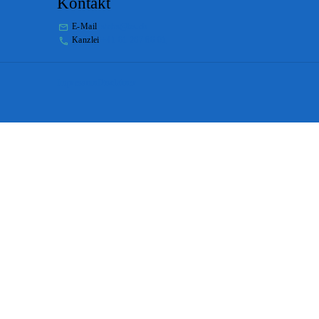
Kontakt
E-Mail
stabs@bs.ch
Kanzlei
+41 61 267 86 01
Impressum
Disclaimer