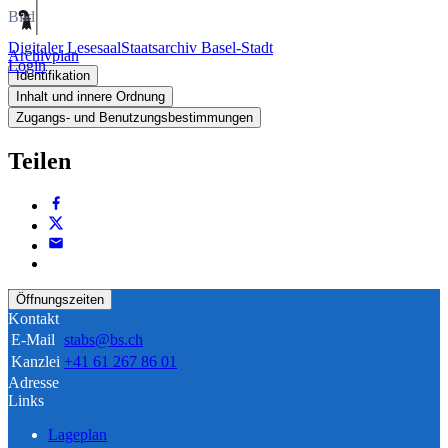
Bild
Digitaler Lesesaal
Staatsarchiv Basel-Stadt
Archivplan
Login
Identifikation
Inhalt und innere Ordnung
Zugangs- und Benutzungsbestimmungen
Teilen
Öffnungszeiten
Kontakt
E-Mail
stabs@bs.ch
Kanzlei
+41 61 267 86 01
Adresse
Links
Lageplan