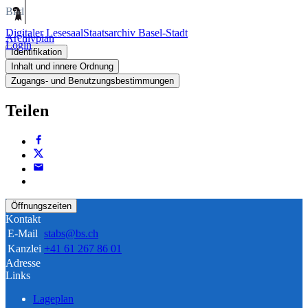
Bild
Digitaler Lesesaal
Staatsarchiv Basel-Stadt
Archivplan
Login
Identifikation
Inhalt und innere Ordnung
Zugangs- und Benutzungsbestimmungen
Teilen
Öffnungszeiten
Kontakt
E-Mail
stabs@bs.ch
Kanzlei
+41 61 267 86 01
Adresse
Links
Lageplan