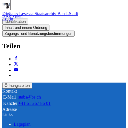
Bild
Digitaler Lesesaal
Staatsarchiv Basel-Stadt
Archivplan
Login
Identifikation
Inhalt und innere Ordnung
Zugangs- und Benutzungsbestimmungen
Teilen
Öffnungszeiten
Kontakt
E-Mail
stabs@bs.ch
Kanzlei
+41 61 267 86 01
Adresse
Links
Lageplan